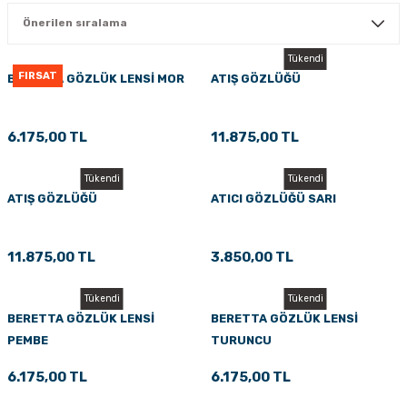
PÇİK
Tükendi
FIRSAT
BERETTA GÖZLÜK LENSİ MOR
ATIŞ GÖZLÜĞÜ
İKLER
6.175,00 TL
11.875,00 TL
Tükendi
Tükendi
ATIŞ GÖZLÜĞÜ
ATICI GÖZLÜĞÜ SARI
11.875,00 TL
3.850,00 TL
Tükendi
Tükendi
BERETTA GÖZLÜK LENSİ
BERETTA GÖZLÜK LENSİ
PEMBE
TURUNCU
6.175,00 TL
6.175,00 TL