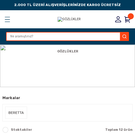
2.000 TL ÜZERİ ALIŞVERİŞLERİNİZDE KARGO ÜCRETSİZ
Geri Dön
Geri Dön
Geri Dön
Geri Dön
KSESUARLARI
ESUARLARI
ER
Anasayfa
AKSESUAR
GÖZLÜKLER
ZLARI
GÖZLÜKLER
LIK
 DÜŞÜRME MANDALI
Markalar
AK PEDLERİ
Rİ
LERİ
BERETTA
İTLERİ
Stoktakiler
Toplam 12 ürün