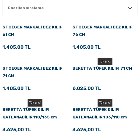
PÇİK
STOEGER MARKALI BEZ KILIF
STOEGER MARKALI BEZ KILIF
61 CM
76 CM
İKLER
1.405,00 TL
1.405,00 TL
Tükendi
STOEGER MARKALI BEZ KILIF
BERETTA TÜFEK KILIFI 71 CM
71 CM
1.405,00 TL
6.025,00 TL
Tükendi
Tükendi
BERETTA TÜFEK KILIFI
BERETTA TÜFEK KILIFI
KATLANABİLİR 118/135 cm
KATLANABİLİR 103/118 cm
3.625,00 TL
3.625,00 TL