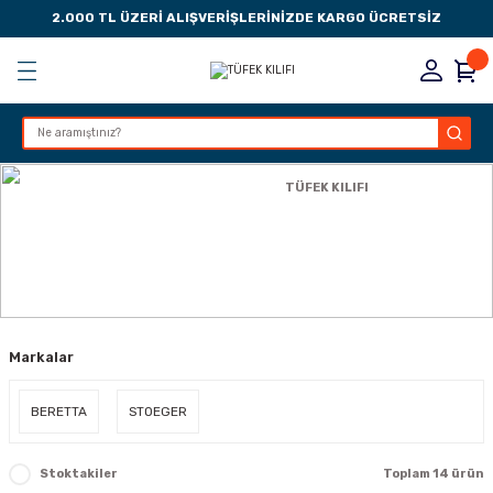
2.000 TL ÜZERİ ALIŞVERİŞLERİNİZDE KARGO ÜCRETSİZ
Geri Dön
Geri Dön
Geri Dön
Geri Dön
KSESUARLARI
ESUARLARI
ER
Anasayfa
TÜFEK AKSESUARLARI
TÜFEK KILIFI
ZLARI
TÜFEK KILIFI
LIK
 DÜŞÜRME MANDALI
Markalar
AK PEDLERİ
Rİ
LERİ
BERETTA
STOEGER
İTLERİ
Stoktakiler
Toplam 14 ürün