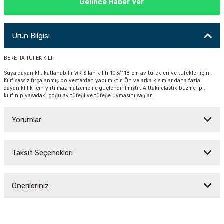
Gelince Haber Ver
PÇİK
Ürün Bilgisi
BERETTA TÜFEK KILIFI
İKLER
Suya dayanıklı, katlanabilir WR Silah kılıfı 103/118 cm av tüfekleri ve tüfekler için.
Kılıf sessiz fırçalanmış polyesterden yapılmıştır. Ön ve arka kısımlar daha fazla
dayanıklılık için yırtılmaz malzeme ile güçlendirilmiştir. Alttaki elastik büzme ipi,
kılıfın piyasadaki çoğu av tüfeği ve tüfeğe uymasını sağlar.
Yorumlar
Taksit Seçenekleri
Bu ürüne ilk yorumu siz yapın!
Önerileriniz
Yorum Yaz
Bu ürünün fiyat bilgisi, resim, ürün açıklamalarında ve diğer konularda
yetersiz gördüğünüz noktaları öneri formunu kullanarak tarafımıza