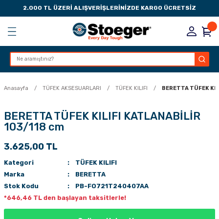
2.000 TL ÜZERİ ALIŞVERİŞLERİNİZDE KARGO ÜCRETSİZ
Geri Dön
Geri Dön
Geri Dön
Geri Dön
KSESUARLARI
ESUARLARI
ER
Anasayfa
TÜFEK AKSESUARLARI
TÜFEK KILIFI
BERETTA TÜFEK KIL
ZLARI
BERETTA TÜFEK KILIFI KATLANABİLİR
103/118 cm
LIK
 DÜŞÜRME MANDALI
3.625,00 TL
AK PEDLERİ
Kategori
TÜFEK KILIFI
Marka
BERETTA
Rİ
LERİ
Stok Kodu
PB-FO721T240407AA
*646,46 TL den başlayan taksitlerle!
İTLERİ