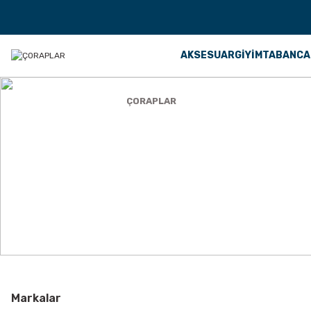
AKSESUAR
GİYİM
TABANCA
Anasayfa
GİYİM
ÇORAPLAR
ÇORAPLAR
Markalar