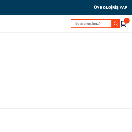
ÜYE OL
GİRİŞ YAP