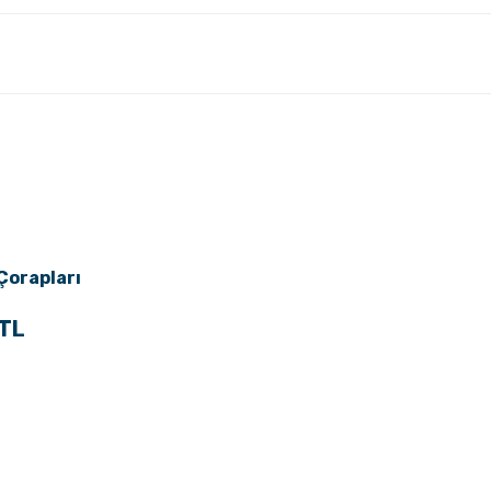
Çorapları
 TL