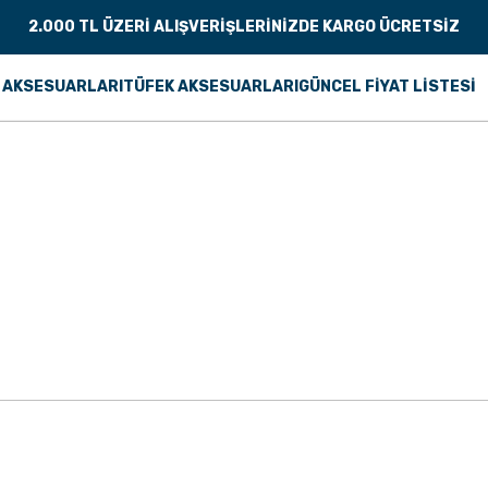
2.000 TL ÜZERİ ALIŞVERİŞLERİNİZDE KARGO ÜCRETSİZ
 AKSESUARLARI
TÜFEK AKSESUARLARI
GÜNCEL FİYAT LİSTESİ