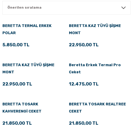
PÇİK
BERETTA TERMAL ERKEK
BERETTA KAZ TÜYÜ ŞİŞME
POLAR
MONT
İKLER
5.850,00 TL
22.950,00 TL
BERETTA KAZ TÜYÜ ŞİŞME
Beretta Erkek Termal Pro
MONT
Ceket
22.950,00 TL
12.475,00 TL
BERETTA TOSARK
BERETTA TOSARK REALTREE
KAHVERENGİ CEKET
CEKET
21.850,00 TL
21.850,00 TL