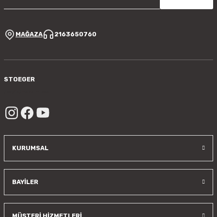
MAĞAZA
2163650760
STOEGER
/sayfa/hakkimizda
KURUMSAL
BAYİLER
MÜŞTERİ HİZMETLERİ