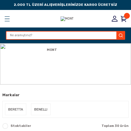
2.000 TL ÜZERİ ALIŞVERİŞLERİNİZDE KARGO ÜCRETSİZ
Geri Dön
Geri Dön
Geri Dön
Geri Dön
KSESUARLARI
ESUARLARI
ER
Anasayfa
GİYİM
MONT
ZLARI
MONT
LIK
 DÜŞÜRME MANDALI
Markalar
AK PEDLERİ
Rİ
LERİ
BERETTA
BENELLI
İTLERİ
Stoktakiler
Toplam 30 ürün