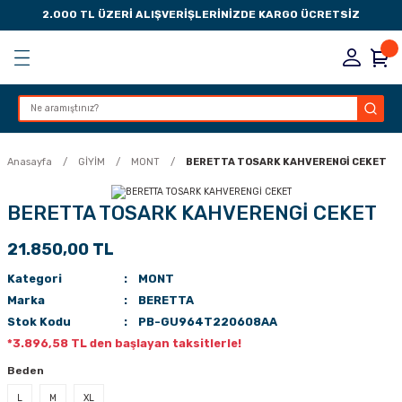
2.000 TL ÜZERİ ALIŞVERİŞLERİNİZDE KARGO ÜCRETSİZ
Geri Dön
Geri Dön
Geri Dön
Geri Dön
KSESUARLARI
ESUARLARI
ER
Anasayfa
GİYİM
MONT
BERETTA TOSARK KAHVERENGİ CEKET
ZLARI
BERETTA TOSARK KAHVERENGİ CEKET
21.850,00 TL
LIK
 DÜŞÜRME MANDALI
Kategori
MONT
AK PEDLERİ
Marka
BERETTA
Stok Kodu
PB-GU964T220608AA
Rİ
LERİ
*3.896,58 TL den başlayan taksitlerle!
Beden
İTLERİ
L
M
XL