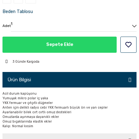
PÇİK
Beden Tablosu
Adet
İKLER
Sepete Ekle
3 Günde Kargoda
Ürün Bilgisi
Acil durum kapüşonu
Yumuşak mikro polar iç yaka
YKK fermuar ve çıtçıtlı düğmeler
Anten için delikli radyo cebi YKK fermuarlı büyük ön ve yan cepler
Ayarlanabilir bilek cırt cırtlı omuz destekleri
Omuzlarda aşınmaya dayanıklı ekler
Omuz bıçaklarında elastik ekler
Kalıp: Normal kesim