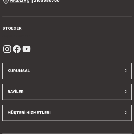
MAĞAZA
2163650760
Gönder
STOEGER
/sayfa/hakkimizda
KURUMSAL
BAYİLER
MÜŞTERİ HİZMETLERİ