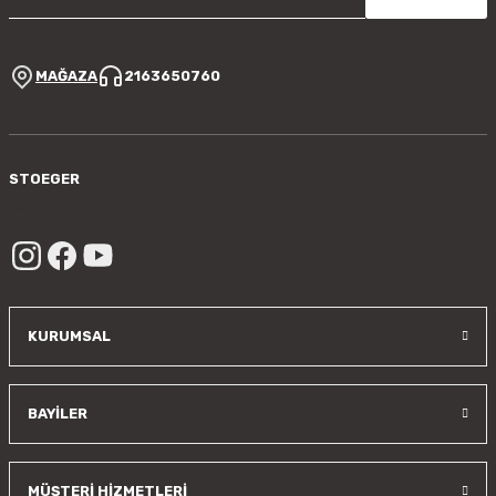
Bu ürüne benzer farklı alternatifler olmalı.
MAĞAZA
2163650760
Gönder
STOEGER
/sayfa/hakkimizda
KURUMSAL
BAYİLER
MÜŞTERİ HİZMETLERİ