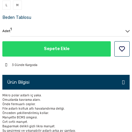
L
M
PÇİK
Beden Tablosu
Adet
İKLER
Sepete Ekle
3 Günde Kargoda
Ürün Bilgisi
Mikro polar astarlı iç yaka.
Omuzlarda kavrama alanı.
Önde fermuarlı cepler.
File astarlı koltuk altı havalandırma deliği.
Önceden şekillendirilmiş kollar.
Manşette BCMS simgesi.
Cırt cırtlı manşet.
Başparmak delikli gizli likra manşet.
Su geçirmez ve yıkanabilir astarlı arka av çantası.