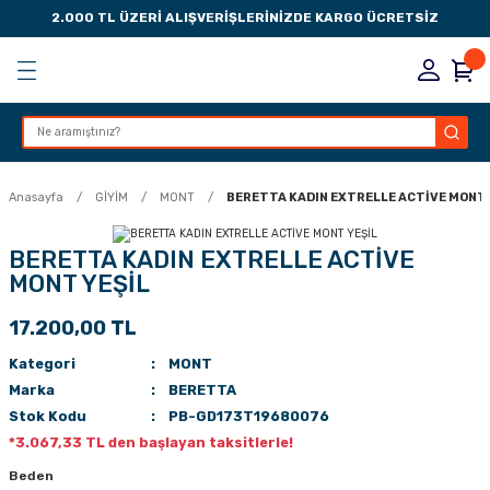
2.000 TL ÜZERİ ALIŞVERİŞLERİNİZDE KARGO ÜCRETSİZ
Geri Dön
Geri Dön
Geri Dön
Geri Dön
KSESUARLARI
ESUARLARI
ER
Anasayfa
GİYİM
MONT
BERETTA KADIN EXTRELLE ACTİVE MONT 
ZLARI
BERETTA KADIN EXTRELLE ACTİVE
MONT YEŞİL
LIK
 DÜŞÜRME MANDALI
17.200,00 TL
AK PEDLERİ
Kategori
MONT
Marka
BERETTA
Rİ
LERİ
Stok Kodu
PB-GD173T19680076
*3.067,33 TL den başlayan taksitlerle!
İTLERİ
Beden