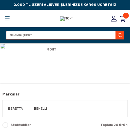
2.000 TL ÜZERİ ALIŞVERİŞLERİNİZDE KARGO ÜCRETSİZ
Geri Dön
Geri Dön
Geri Dön
Geri Dön
KSESUARLARI
ESUARLARI
ER
Anasayfa
GİYİM
MONT
ZLARI
MONT
LIK
 DÜŞÜRME MANDALI
Markalar
AK PEDLERİ
Rİ
LERİ
BERETTA
BENELLI
İTLERİ
Stoktakiler
Toplam 26 ürün