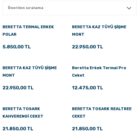
PÇİK
BERETTA TERMAL ERKEK
BERETTA KAZ TÜYÜ ŞİŞME
POLAR
MONT
İKLER
5.850,00 TL
22.950,00 TL
BERETTA KAZ TÜYÜ ŞİŞME
Beretta Erkek Termal Pro
MONT
Ceket
22.950,00 TL
12.475,00 TL
BERETTA TOSARK
BERETTA TOSARK REALTREE
KAHVERENGİ CEKET
CEKET
21.850,00 TL
21.850,00 TL