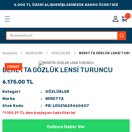
2.000 TL ÜZERİ ALIŞVERİŞLERİNİZDE KARGO ÜCRETSİZ
Geri Dön
Geri Dön
Geri Dön
Geri Dön
KSESUARLARI
ESUARLARI
ER
Anasayfa
AKSESUAR
GÖZLÜKLER
BERETTA GÖZLÜK LENSİ TUR
ZLARI
FIRSAT
BERETTA GÖZLÜK LENSİ TURUNCU
6.175,00 TL
LIK
 DÜŞÜRME MANDALI
Kategori
GÖZLÜKLER
AK PEDLERİ
Marka
BERETTA
Stok Kodu
PB-LE021A29460407
Rİ
LERİ
*1.101,21 TL den başlayan taksitlerle!
İTLERİ
Gelince Haber Ver