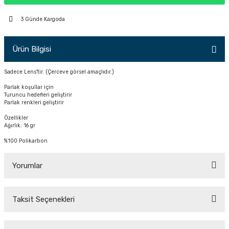
PÇİK
3 Günde Kargoda
Ürün Bilgisi
İKLER
Sadece Lens'tir. (Çerceve görsel amaçlıdır.)
Parlak koşullar için
Turuncu hedefleri geliştirir
Parlak renkleri geliştirir
Özellikler
Ağırlık: 16 gr
%100 Polikarbon
Yorumlar
Taksit Seçenekleri
Bu ürüne ilk yorumu siz yapın!