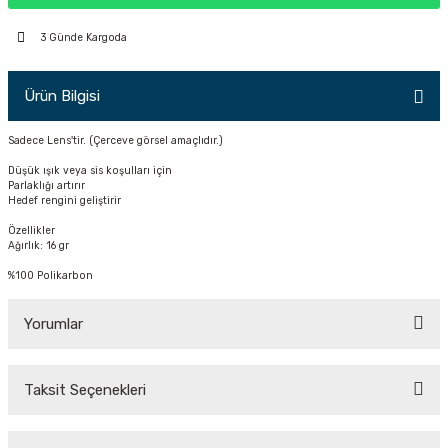
PÇİK
3 Günde Kargoda
Ürün Bilgisi
İKLER
Sadece Lens'tir. (Çerceve görsel amaçlıdır.)
Düşük ışık veya sis koşulları için
Parlaklığı artırır
Hedef rengini geliştirir
Özellikler
Ağırlık: 16 gr
%100 Polikarbon
Yorumlar
Taksit Seçenekleri
Bu ürüne ilk yorumu siz yapın!