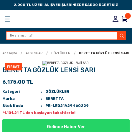
2.000 TL ÜZERİ ALIŞVERİŞLERİNİZDE KARGO ÜCRETSİZ
Geri Dön
Geri Dön
Geri Dön
Geri Dön
KSESUARLARI
ESUARLARI
ER
Anasayfa
AKSESUAR
GÖZLÜKLER
BERETTA GÖZLÜK LENSİ SARI
ZLARI
FIRSAT
BERETTA GÖZLÜK LENSİ SARI
6.175,00 TL
LIK
 DÜŞÜRME MANDALI
Kategori
GÖZLÜKLER
AK PEDLERİ
Marka
BERETTA
Stok Kodu
PB-LE021A29460229
Rİ
LERİ
*1.101,21 TL den başlayan taksitlerle!
İTLERİ
Gelince Haber Ver