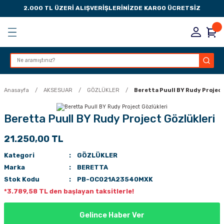
2.000 TL ÜZERİ ALIŞVERİŞLERİNİZDE KARGO ÜCRETSİZ
Geri Dön
Geri Dön
Geri Dön
Geri Dön
KSESUARLARI
ESUARLARI
ER
Anasayfa
AKSESUAR
GÖZLÜKLER
Beretta Puull BY Rudy Project
ZLARI
Beretta Puull BY Rudy Project Gözlükleri
21.250,00 TL
LIK
 DÜŞÜRME MANDALI
Kategori
GÖZLÜKLER
AK PEDLERİ
Marka
BERETTA
Stok Kodu
PB-OC021A23540MXK
Rİ
LERİ
*3.789,58 TL den başlayan taksitlerle!
İTLERİ
Gelince Haber Ver