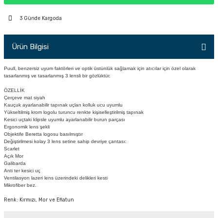
PÇİK
3 Günde Kargoda
Ürün Bilgisi
İKLER
Puull, benzersiz uyum faktörleri ve optik üstünlük sağlamak için atıcılar için özel olarak
tasarlanmış ve tasarlanmış 3 lensli bir gözlüktür.
ÖZELLİK
Çerçeve mat siyah
Kauçuk ayarlanabilir tapınak uçları kolluk ucu uyumlu
Yükseltilmiş krom logolu turuncu renkte kişiselleştirilmiş tapınak
Kesici uçtaki klipsle uyumlu ayarlanabilir burun parçası
Ergonomik lens şekli
Objektife Beretta logosu basılmıştır
Değiştirilmesi kolay 3 lens setine sahip devriye çantası:
Scarlet
Açık Mor
Galibarda
Anti ter kesici uç
Ventilasyon lazeri lens üzerindeki delikleri kesti
Mikrofiber bez.
Renk: Kırmızı, Mor ve Eflatun