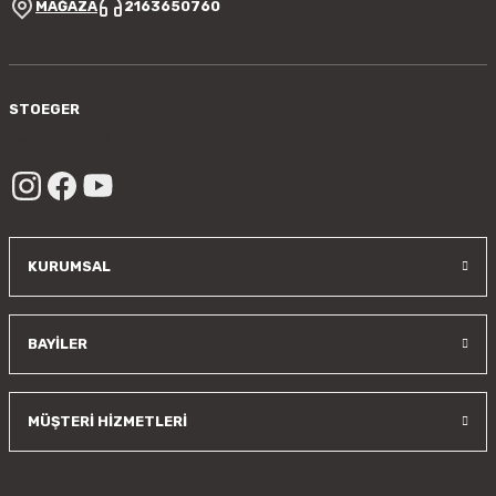
MAĞAZA
2163650760
Gönder
STOEGER
/sayfa/hakkimizda
KURUMSAL
BAYİLER
MÜŞTERİ HİZMETLERİ