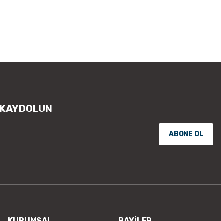
öneri formunu kullanarak tarafımıza
Görüş ve önerileriniz için teşekkür
Ürün resmi kalitesiz, bozuk vey
Ürün açıklamasında eksik bilgile
Ürün bilgilerinde hatalar bulunu
Ürün fiyatı diğer sitelerden daha
Bu ürüne benzer farklı alternatifl
 KAYDOLUN
ABONE OL
KURUMSAL
BAYİLER