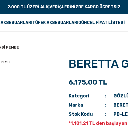
2.000 TL ÜZERİ ALIŞVERİŞLERİNİZDE KARGO ÜCRETSİZ
 AKSESUARLARI
TÜFEK AKSESUARLARI
GÜNCEL FİYAT LİSTESİ
NSİ PEMBE
BERETTA 
6.175,00 TL
Kategori
GÖZL
Marka
BERE
Stok Kodu
PB-L
*1.101,21 TL den başlayan 