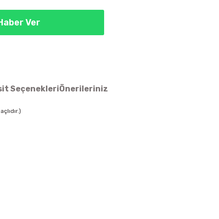
Haber Ver
it Seçenekleri
Önerileriniz
çlıdır.)
ün açıklamalarında ve diğer konularda yetersiz gördüğünüz noktaları