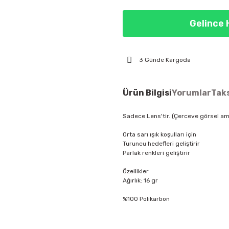
Gelince 
3 Günde Kargoda
Ürün Bilgisi
Yorumlar
Taks
Sadece Lens'tir. (Çerceve görsel ama
Orta sarı ışık koşulları için
Turuncu hedefleri geliştirir
Parlak renkleri geliştirir
Özellikler
Ağırlık: 16 gr
%100 Polikarbon
Bu ürünün fiyat bilgisi, resim, ür