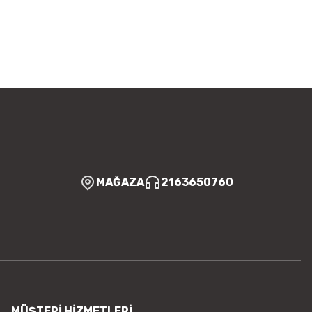
 iletebilirsiniz.
Bu ürüne ilk yorumu siz yapın!
 ederiz.
a görüntülenemiyor.
Yorum Yaz
r bulunuyor.
yor.
 pahalı.
er olmalı.
MAĞAZA
2163650760
Gönder
MÜŞTERİ HİZMETLERİ