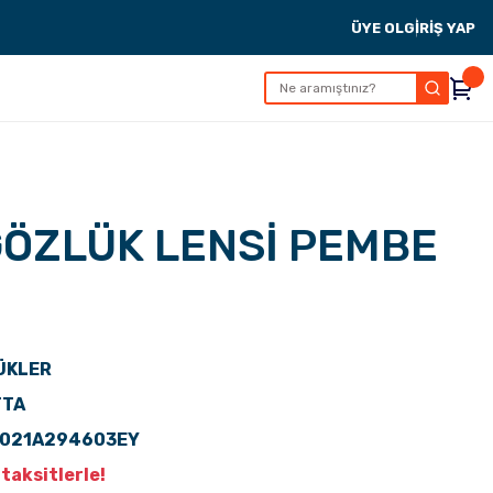
ÜYE OL
GİRİŞ YAP
GÖZLÜK LENSİ PEMBE
ÜKLER
TTA
E021A294603EY
taksitlerle!