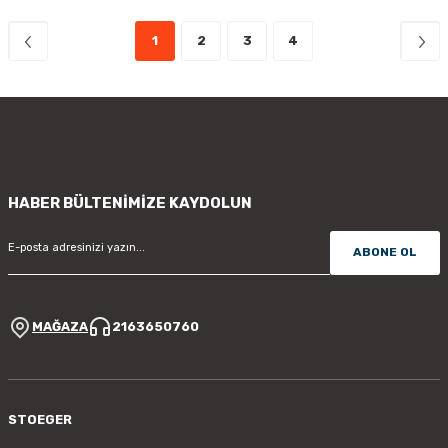
1
2
3
4
HABER BÜLTENİMİZE KAYDOLUN
ABONE OL
MAĞAZA
2163650760
STOEGER
/sayfa/hakkimizda