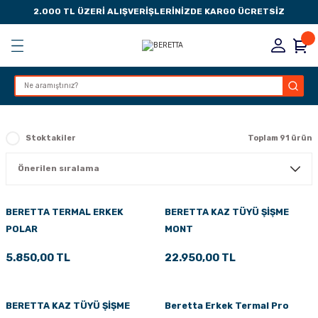
2.000 TL ÜZERİ ALIŞVERİŞLERİNİZDE KARGO ÜCRETSİZ
Geri Dön
Geri Dön
Geri Dön
Geri Dön
KSESUARLARI
ESUARLARI
ER
Stoktakiler
Toplam 91 ürün
ZLARI
LIK
 DÜŞÜRME MANDALI
BERETTA TERMAL ERKEK
BERETTA KAZ TÜYÜ ŞİŞME
POLAR
MONT
AK PEDLERİ
5.850,00 TL
22.950,00 TL
Rİ
LERİ
İTLERİ
BERETTA KAZ TÜYÜ ŞİŞME
Beretta Erkek Termal Pro