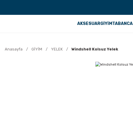
AKSESUAR
GİYİM
TABANCA
Anasayfa
GİYİM
YELEK
Windshell Kolsuz Yelek