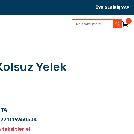
ÜYE OL
GİRİŞ YAP
Kolsuz Yelek
TTA
T771T19350504
 taksitlerle!