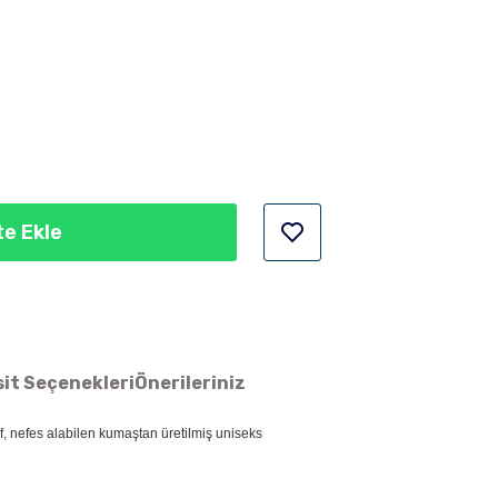
e Ekle
it Seçenekleri
Önerileriniz
f, nefes alabilen kumaştan üretilmiş uniseks