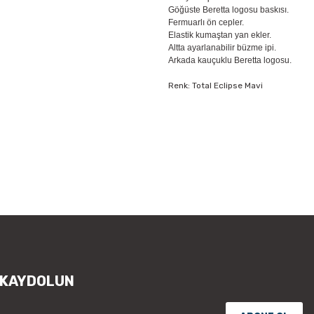
Göğüste Beretta logosu baskısı.
Fermuarlı ön cepler.
Elastik kumaştan yan ekler.
Altta ayarlanabilir büzme ipi.
Arkada kauçuklu Beretta logosu.
Renk: Total Eclipse Mavi
Bu ürünün fiyat bilgisi, resim, ür
öneri formunu kullanarak tarafımıza
Görüş ve önerileriniz için teşekkür
Ürün resmi kalitesiz, bozuk vey
Ürün açıklamasında eksik bilgile
Ürün bilgilerinde hatalar bulunu
Ürün fiyatı diğer sitelerden daha
Bu ürüne benzer farklı alternatifl
 KAYDOLUN