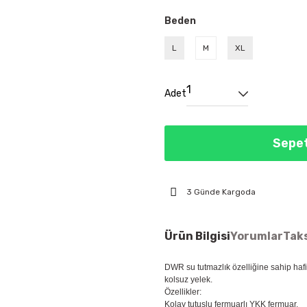
Beden
L
M
XL
Adet
Sepet
3 Günde Kargoda
Ürün Bilgisi
Yorumlar
Taks
DWR su tutmazlık özelliğine sahip hafi
kolsuz yelek.
Özellikler:
Kolay tutuşlu fermuarlı YKK fermuar.