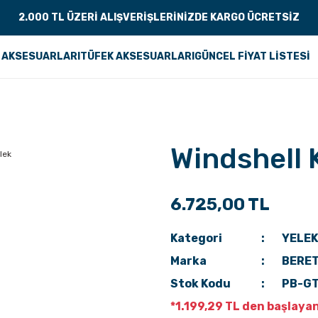
2.000 TL ÜZERİ ALIŞVERİŞLERİNİZDE KARGO ÜCRETSİZ
 AKSESUARLARI
TÜFEK AKSESUARLARI
GÜNCEL FİYAT LİSTESİ
Windshell 
6.725,00 TL
Kategori
YELEK
Marka
BERE
Stok Kodu
PB-G
*1.199,29 TL den başlayan