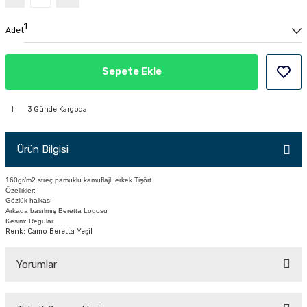
PÇİK
Adet
Sepete Ekle
İKLER
3 Günde Kargoda
Ürün Bilgisi
160gr/m2 streç pamuklu kamuflajlı erkek Tişört.
Özellikler:
Gözlük halkası
Arkada basılmış Beretta Logosu
Kesim: Regular
Renk: Camo Beretta Yeşil
Yorumlar