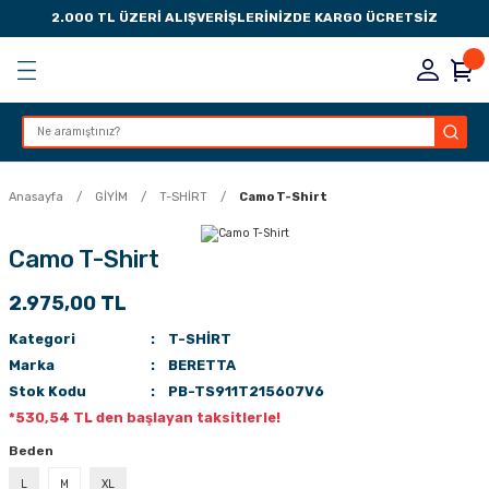
2.000 TL ÜZERİ ALIŞVERİŞLERİNİZDE KARGO ÜCRETSİZ
Geri Dön
Geri Dön
Geri Dön
Geri Dön
KSESUARLARI
ESUARLARI
ER
Anasayfa
GİYİM
T-SHİRT
Camo T-Shirt
ZLARI
Camo T-Shirt
2.975,00 TL
LIK
 DÜŞÜRME MANDALI
Kategori
T-SHİRT
AK PEDLERİ
Marka
BERETTA
Stok Kodu
PB-TS911T215607V6
Rİ
LERİ
*530,54 TL den başlayan taksitlerle!
Beden
İTLERİ
L
M
XL