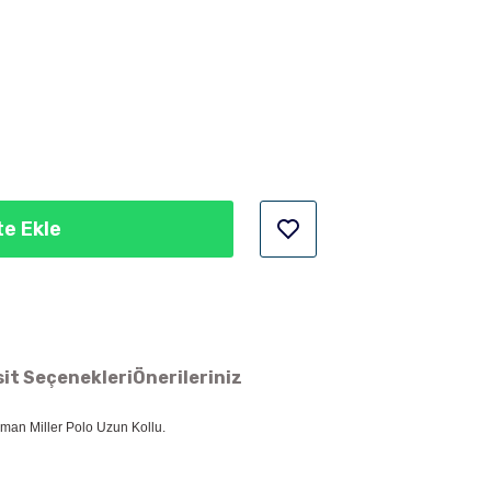
e Ekle
it Seçenekleri
Önerileriniz
nman Miller Polo Uzun Kollu.