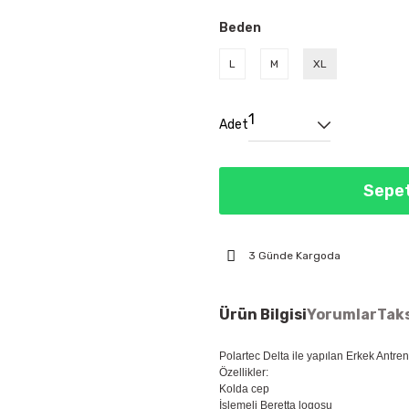
Beden
L
M
XL
Adet
Sepet
3 Günde Kargoda
Ürün Bilgisi
Yorumlar
Taks
Polartec Delta ile yapılan Erkek Antre
Özellikler:
Kolda cep
İşlemeli Beretta logosu