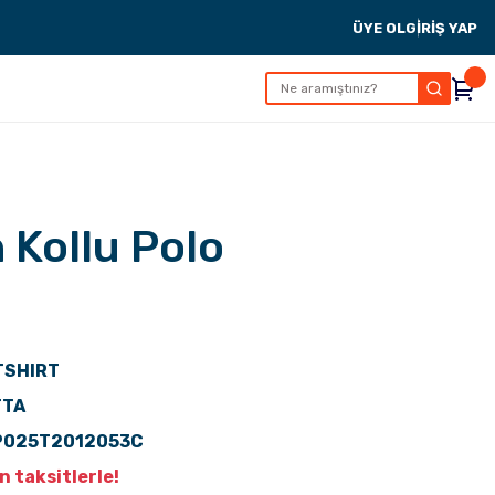
ÜYE OL
GİRİŞ YAP
 Kollu Polo
TSHIRT
TTA
P025T2012053C
 taksitlerle!