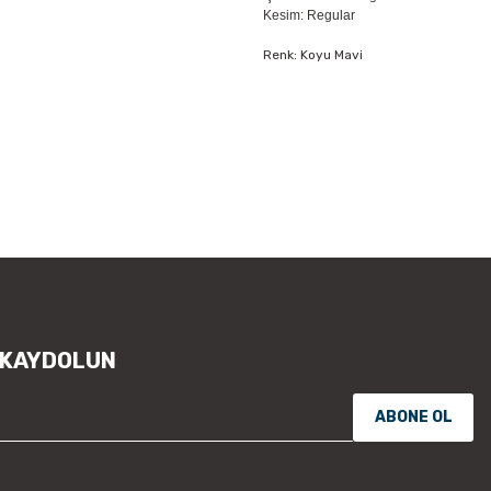
Kesim: Regular
Renk: Koyu Mavi
Bu ürünün fiyat bilgisi, resim, ür
öneri formunu kullanarak tarafımıza
Görüş ve önerileriniz için teşekkür
Ürün resmi kalitesiz, bozuk vey
Ürün açıklamasında eksik bilgile
Ürün bilgilerinde hatalar bulunu
Ürün fiyatı diğer sitelerden daha
Bu ürüne benzer farklı alternatifl
 KAYDOLUN
ABONE OL