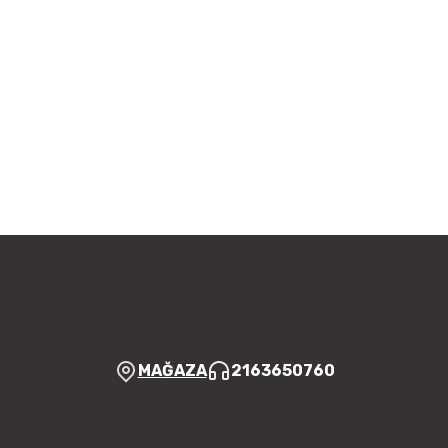
ün açıklamalarında ve diğer konularda yetersiz gördüğünüz noktaları
 iletebilirsiniz.
Bu ürüne ilk yorumu siz yapın!
 ederiz.
a görüntülenemiyor.
Yorum Yaz
r bulunuyor.
yor.
 pahalı.
er olmalı.
MAĞAZA
2163650760
Gönder