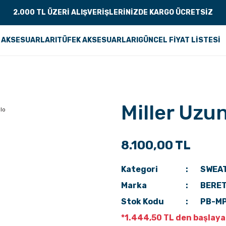
2.000 TL ÜZERİ ALIŞVERİŞLERİNİZDE KARGO ÜCRETSİZ
 AKSESUARLARI
TÜFEK AKSESUARLARI
GÜNCEL FİYAT LİSTESİ
Miller Uzun
8.100,00 TL
Kategori
SWEA
Marka
BERE
Stok Kodu
PB-M
*1.444,50 TL den başlayan