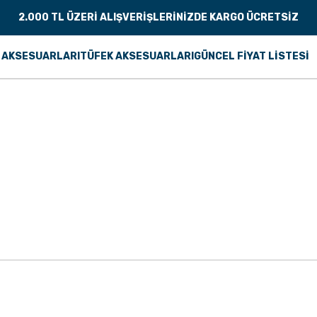
2.000 TL ÜZERİ ALIŞVERİŞLERİNİZDE KARGO ÜCRETSİZ
 AKSESUARLARI
TÜFEK AKSESUARLARI
GÜNCEL FİYAT LİSTESİ