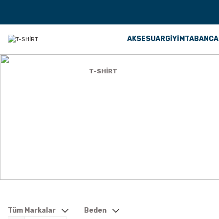
AKSESUAR
GİYİM
TABANCA
Anasayfa
GİYİM
T-SHİRT
T-SHİRT
Tüm Markalar
Beden