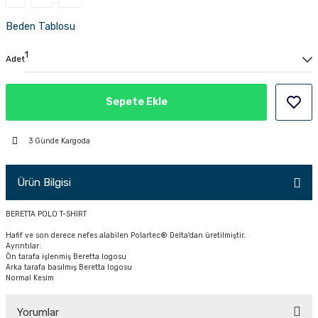
PÇİK
Beden Tablosu
Adet
İKLER
Sepete Ekle
3 Günde Kargoda
Ürün Bilgisi
BERETTA POLO T-SHİRT
Hafif ve son derece nefes alabilen Polartec® Delta'dan üretilmiştir.
Ayrıntılar:
Ön tarafa işlenmiş Beretta logosu
Arka tarafa basılmış Beretta logosu
Normal Kesim
Yorumlar