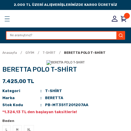
2.000 TL ÜZERİ ALIŞVERİŞLERİNİZDE KARGO ÜCRETSİZ
Geri Dön
Geri Dön
Geri Dön
Geri Dön
KSESUARLARI
ESUARLARI
ER
Anasayfa
GİYİM
T-SHİRT
BERETTA POLO T-SHİRT
ZLARI
BERETTA POLO T-SHİRT
7.425,00 TL
LIK
 DÜŞÜRME MANDALI
Kategori
T-SHİRT
AK PEDLERİ
Marka
BERETTA
Stok Kodu
PB-MT351T201207AA
Rİ
LERİ
*1.324,13 TL den başlayan taksitlerle!
Beden
İTLERİ
L
M
XL