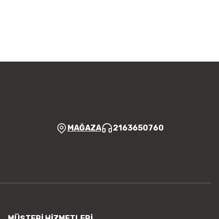
 iletebilirsiniz.
Bu ürüne ilk yorumu siz yapın!
 ederiz.
a görüntülenemiyor.
Yorum Yaz
r bulunuyor.
yor.
 pahalı.
er olmalı.
MAĞAZA
2163650760
Gönder
MÜŞTERİ HİZMETLERİ