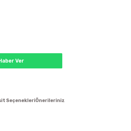
Haber Ver
it Seçenekleri
Önerileriniz
ün açıklamalarında ve diğer konularda yetersiz gördüğünüz noktaları