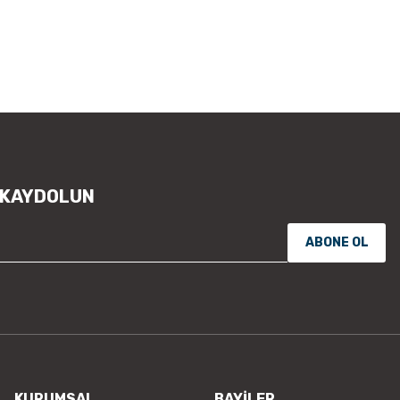
öneri formunu kullanarak tarafımıza
Görüş ve önerileriniz için teşekkür
Ürün resmi kalitesiz, bozuk vey
Ürün açıklamasında eksik bilgile
Ürün bilgilerinde hatalar bulunu
Ürün fiyatı diğer sitelerden daha
Bu ürüne benzer farklı alternatifl
 KAYDOLUN
ABONE OL
KURUMSAL
BAYİLER