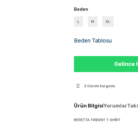
Beden
L
M
XL
Beden Tablosu
Gelince 
3 Günde Kargoda
Ürün Bilgisi
Yorumlar
Taks
BERETTA TRİDENT T-SHİRT
Bu ürünün fiyat bilgisi, resim, ür