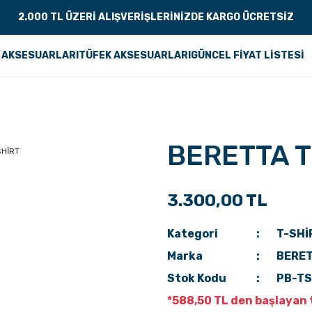
2.000 TL ÜZERİ ALIŞVERİŞLERİNİZDE KARGO ÜCRETSİZ
 AKSESUARLARI
TÜFEK AKSESUARLARI
GÜNCEL FİYAT LİSTESİ
BERETTA T
3.300,00 TL
Kategori
T-SHİ
Marka
BERE
Stok Kodu
PB-T
*588,50 TL den başlayan t