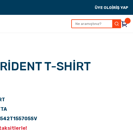
ÜYE OL
GİRİŞ YAP
RİDENT T-SHİRT
RT
TTA
S542T155705SV
aksitlerle!