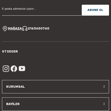
ABONE OL
MAĞAZA
2163650760
STOEGER
/sayfa/hakkimizda
KURUMSAL
BAYİLER