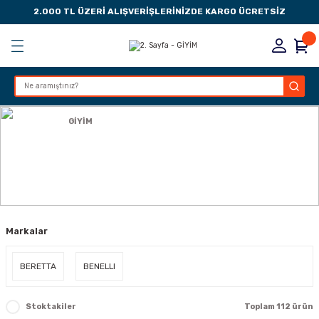
2.000 TL ÜZERİ ALIŞVERİŞLERİNİZDE KARGO ÜCRETSİZ
Geri Dön
Geri Dön
Geri Dön
Geri Dön
KSESUARLARI
ESUARLARI
ER
Anasayfa
GİYİM
ZLARI
GİYİM
LIK
 DÜŞÜRME MANDALI
Markalar
AK PEDLERİ
Rİ
LERİ
BERETTA
BENELLI
İTLERİ
Stoktakiler
Toplam 112 ürün