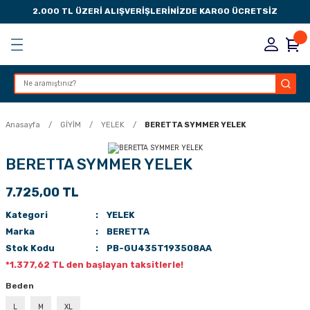
2.000 TL ÜZERİ ALIŞVERİŞLERİNİZDE KARGO ÜCRETSİZ
Geri Dön
Geri Dön
Geri Dön
Geri Dön
KSESUARLARI
ESUARLARI
ER
Anasayfa
GİYİM
YELEK
BERETTA SYMMER YELEK
ZLARI
BERETTA SYMMER YELEK
7.725,00 TL
LIK
 DÜŞÜRME MANDALI
Kategori
YELEK
AK PEDLERİ
Marka
BERETTA
Stok Kodu
PB-GU435T193508AA
Rİ
LERİ
*1.377,62 TL den başlayan taksitlerle!
Beden
İTLERİ
L
M
XL