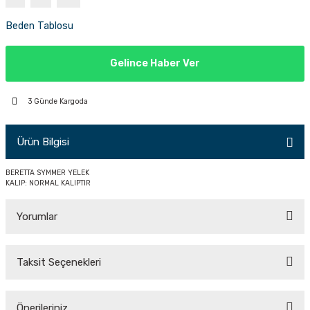
PÇİK
Beden Tablosu
Gelince Haber Ver
İKLER
3 Günde Kargoda
Ürün Bilgisi
BERETTA SYMMER YELEK
KALIP: NORMAL KALIPTIR
Yorumlar
Taksit Seçenekleri
Bu ürüne ilk yorumu siz yapın!
Önerileriniz