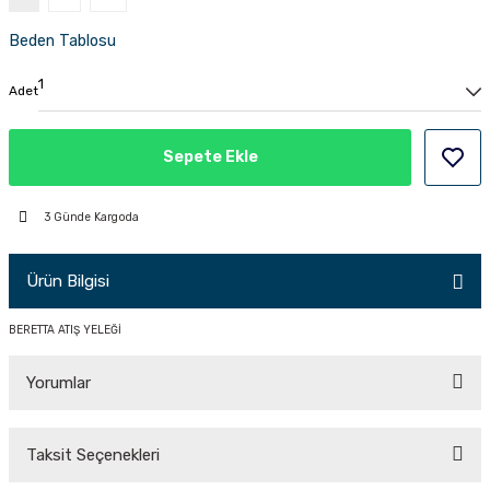
PÇİK
Beden Tablosu
Adet
İKLER
Sepete Ekle
3 Günde Kargoda
Ürün Bilgisi
BERETTA ATIŞ YELEĞİ
Yorumlar
Taksit Seçenekleri
Bu ürüne ilk yorumu siz yapın!