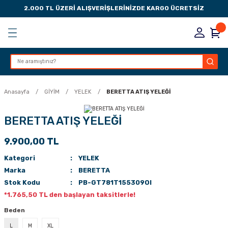
2.000 TL ÜZERİ ALIŞVERİŞLERİNİZDE KARGO ÜCRETSİZ
Geri Dön
Geri Dön
Geri Dön
Geri Dön
KSESUARLARI
ESUARLARI
ER
Anasayfa
GİYİM
YELEK
BERETTA ATIŞ YELEĞİ
ZLARI
BERETTA ATIŞ YELEĞİ
9.900,00 TL
LIK
 DÜŞÜRME MANDALI
Kategori
YELEK
AK PEDLERİ
Marka
BERETTA
Stok Kodu
PB-GT781T155309OI
Rİ
LERİ
*1.765,50 TL den başlayan taksitlerle!
Beden
İTLERİ
L
M
XL