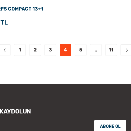
2FS COMPACT 13+1
 TL
1
2
3
4
5
..
11
 KAYDOLUN
ABONE OL