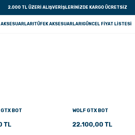
2.000 TL ÜZERİ ALIŞVERİŞLERİNİZDE KARGO ÜCRETSİZ
 AKSESUARLARI
TÜFEK AKSESUARLARI
GÜNCEL FİYAT LİSTESİ
 GTX BOT
WOLF GTX BOT
0 TL
22.100,00 TL