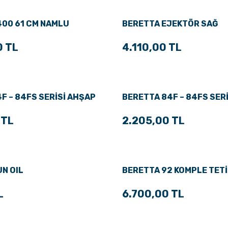
400 61 CM NAMLU
BERETTA EJEKTÖR SAĞ
0 TL
4.110,00 TL
F – 84FS SERİSİ AHŞAP
BERETTA 84F – 84FS SER
KABZA
 TL
2.205,00 TL
N OIL
BERETTA 92 KOMPLE TETİ
L
6.700,00 TL