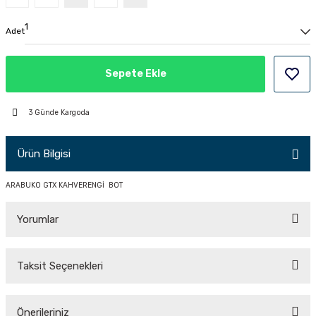
PÇİK
Adet
Sepete Ekle
İKLER
3 Günde Kargoda
Ürün Bilgisi
ARABUKO GTX KAHVERENGİ BOT
Yorumlar
Taksit Seçenekleri
Bu ürüne ilk yorumu siz yapın!
Önerileriniz