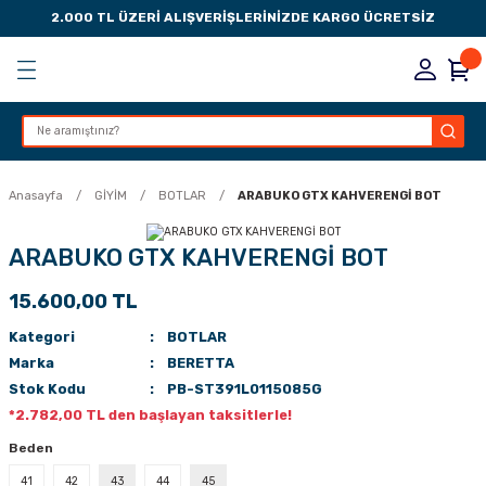
2.000 TL ÜZERİ ALIŞVERİŞLERİNİZDE KARGO ÜCRETSİZ
Geri Dön
Geri Dön
Geri Dön
Geri Dön
KSESUARLARI
ESUARLARI
ER
Anasayfa
GİYİM
BOTLAR
ARABUKO GTX KAHVERENGİ BOT
ZLARI
ARABUKO GTX KAHVERENGİ BOT
15.600,00 TL
LIK
 DÜŞÜRME MANDALI
Kategori
BOTLAR
AK PEDLERİ
Marka
BERETTA
Stok Kodu
PB-ST391L0115085G
Rİ
LERİ
*2.782,00 TL den başlayan taksitlerle!
Beden
İTLERİ
41
42
43
44
45