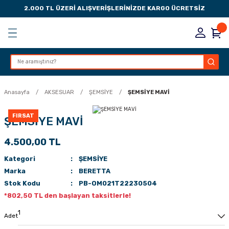
2.000 TL ÜZERİ ALIŞVERİŞLERİNİZDE KARGO ÜCRETSİZ
Geri Dön
Geri Dön
Geri Dön
Geri Dön
KSESUARLARI
ESUARLARI
ER
Anasayfa
AKSESUAR
ŞEMSİYE
ŞEMSİYE MAVİ
ZLARI
FIRSAT
ŞEMSİYE MAVİ
4.500,00 TL
LIK
 DÜŞÜRME MANDALI
Kategori
ŞEMSİYE
AK PEDLERİ
Marka
BERETTA
Stok Kodu
PB-OM021T22230504
Rİ
LERİ
*802,50 TL den başlayan taksitlerle!
İTLERİ
Adet