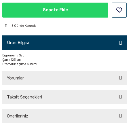
PÇİK
Sepete Ekle
3 Günde Kargoda
İKLER
Ürün Bilgisi
Ergonomik Sap
Çap : 123 cm
Otomatik açılma sistemi
Yorumlar
Taksit Seçenekleri
Bu ürüne ilk yorumu siz yapın!
Önerileriniz
Yorum Yaz