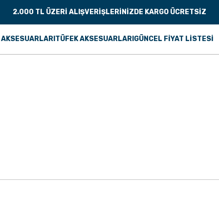
2.000 TL ÜZERİ ALIŞVERİŞLERİNİZDE KARGO ÜCRETSİZ
 AKSESUARLARI
TÜFEK AKSESUARLARI
GÜNCEL FİYAT LİSTESİ