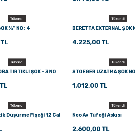
Tükendi
Tükendi
OK ¾” NO : 4
BERETTA EXTERNAL ŞOK NO
 TL
4.225,00 TL
Tükendi
Tükendi
BA TIRTIKLI ŞOK – 3 NO
STOEGER UZATMA ŞOK NO 
 TL
1.012,00 TL
Tükendi
Tükendi
ik Düşürme Fişeği 12 Cal
Neo Av Tüfeği Askısı
L
2.600,00 TL