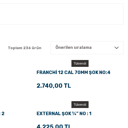
Toplam 236 ürün
Tükendi
FRANCHİ 12 CAL 70MM ŞOK NO:4
2.740,00 TL
Tükendi
 2
EXTERNAL ŞOK ¾” NO : 1
4.225,00 TL