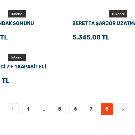
Tükendi
Tükendi
UNDAK SOMUNU
BERETTA ŞARJÖR UZATMA
 TL
5.345,00 TL
Tükendi
Cİ 7 + 1 KAPASİTELİ
PÜ
 TL
1
..
5
6
7
8