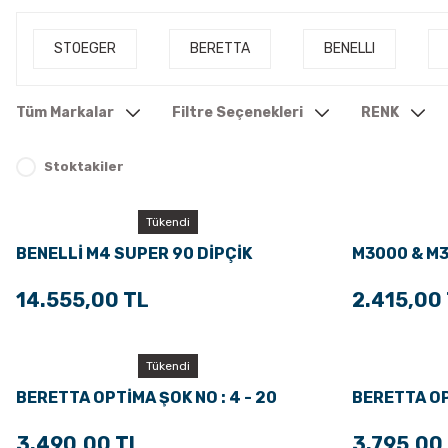
STOEGER
BERETTA
BENELLI
Tüm Markalar
Filtre Seçenekleri
RENK
Stoktakiler
Tükendi
BENELLİ M4 SUPER 90 DİPÇİK
M3000 & M
DİPÇİK
14.555,00 TL
2.415,00
Tükendi
BERETTA OPTİMA ŞOK NO : 4 - 20
BERETTA OP
Kalibre
3.490,00 TL
3.795,00