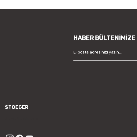
HABER BÜLTENİMİZE
STOEGER
/sayfa/hakkimizda