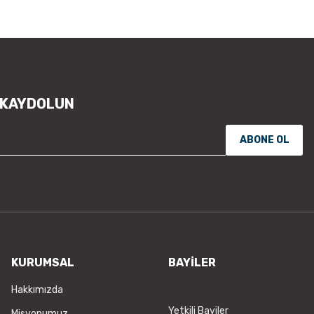
Ürün resmi kalitesiz, bozuk vey
Ürün açıklamasında eksik bilgile
Ürün bilgilerinde hatalar bulunu
Ürün fiyatı diğer sitelerden daha
Bu ürüne benzer farklı alternatifl
 KAYDOLUN
ABONE OL
KURUMSAL
BAYİLER
Hakkımızda
Yetkili Bayiler
Misyonumuz