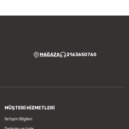
a görüntülenemiyor.
Yorum Yaz
r bulunuyor.
yor.
 pahalı.
er olmalı.
MAĞAZA
2163650760
Gönder
MÜŞTERİ HİZMETLERİ
İletişim Bilgileri
Değişim ve İade