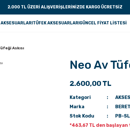
2.000 TL ÜZERİ ALIŞVERİŞLERİNİZDE KARGO ÜCRETSİZ
 AKSESUARLARI
TÜFEK AKSESUARLARI
GÜNCEL FİYAT LİSTESİ
üfeği Askısı
Neo Av Tüf
2.600,00 TL
Kategori
AKSE
Marka
BERE
Stok Kodu
PB-S
*463,67 TL den başlayan t