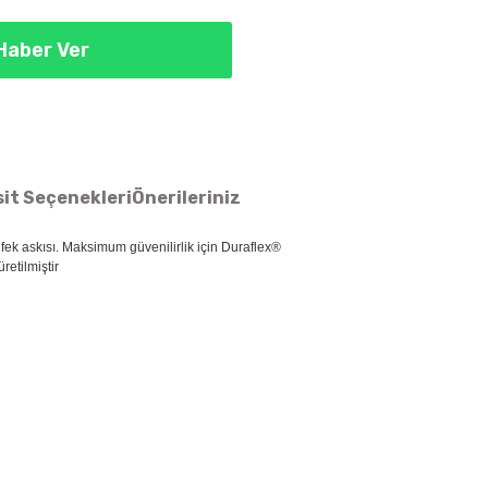
Haber Ver
it Seçenekleri
Önerileriniz
üfek askısı. Maksimum güvenilirlik için Duraflex®
retilmiştir
ün açıklamalarında ve diğer konularda yetersiz gördüğünüz noktaları
 iletebilirsiniz.
Bu ürüne ilk yorumu siz yapın!
 ederiz.