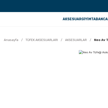
AKSESUAR
GİYİM
TABANCA
Anasayfa
TÜFEK AKSESUARLARI
AKSESUARLAR
Neo Av T