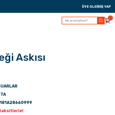
ÜYE OL
GİRİŞ YAP
eği Askısı
SUARLAR
TTA
L181A28660999
aksitlerle!