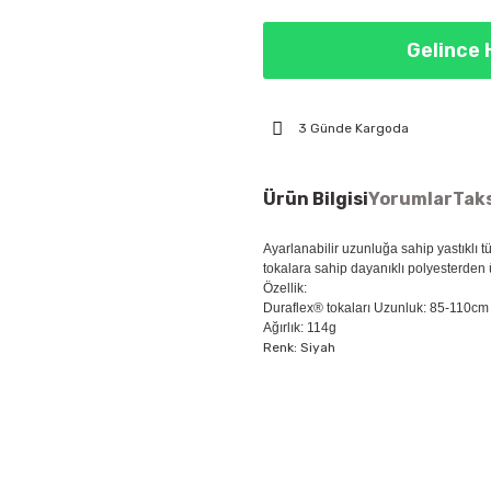
Gelince 
3 Günde Kargoda
Ürün Bilgisi
Yorumlar
Taks
Ayarlanabilir uzunluğa sahip yastıklı t
tokalara sahip dayanıklı polyesterden ü
Özellik:
Duraflex® tokaları Uzunluk: 85-110cm
Ağırlık: 114g
Renk: Siyah
Bu ürünün fiyat bilgisi, resim, ür
öneri formunu kullanarak tarafımıza
Görüş ve önerileriniz için teşekkür