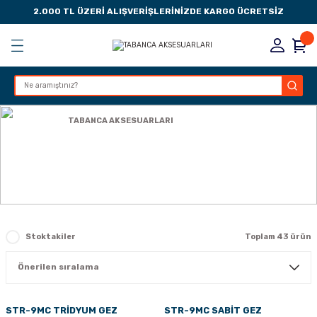
2.000 TL ÜZERİ ALIŞVERİŞLERİNİZDE KARGO ÜCRETSİZ
Geri Dön
Geri Dön
Geri Dön
Geri Dön
KSESUARLARI
ESUARLARI
ER
Anasayfa
TABANCA AKSESUARLARI
ZLARI
TABANCA AKSESUARLARI
LIK
 DÜŞÜRME MANDALI
AK PEDLERİ
Stoktakiler
Toplam 43 ürün
Rİ
LERİ
İTLERİ
STR-9MC TRİDYUM GEZ
STR-9MC SABİT GEZ