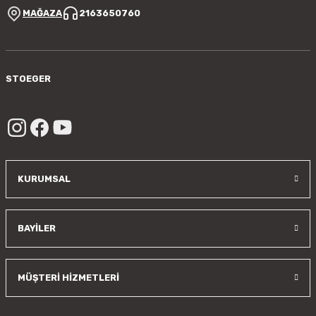
MAĞAZA
2163650760
STOEGER
/sayfa/hakkimizda
KURUMSAL
BAYİLER
MÜŞTERİ HİZMETLERİ