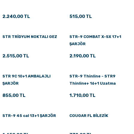
PÇİK
2.240,00 TL
515,00 TL
İKLER
STR TRİDYUM NOKTALI GEZ
STR-9 COMBAT X-SX 17+1
ŞARJÖR
2.515,00 TL
2.190,00 TL
STR 9C 10+1 AMBALAJLI
STR-9 Thinline - STR9
ŞARJÖR
Thinline+ 16+1 Uzatma
Şarjörü
855,00 TL
1.710,00 TL
STR-9 45 cal 13+1 ŞARJÖR
COUGAR FL BİLEZİK