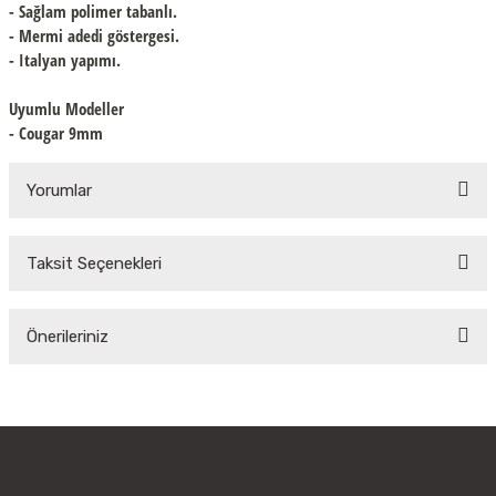
- Sağlam polimer tabanlı.
- Mermi adedi göstergesi.
- Italyan yapımı.
Uyumlu Modeller
- Cougar 9mm
Yorumlar
Taksit Seçenekleri
Bu ürüne ilk yorumu siz yapın!
Önerileriniz
Yorum Yaz
Bu ürünün fiyat bilgisi, resim, ürün açıklamalarında ve diğer konularda
yetersiz gördüğünüz noktaları öneri formunu kullanarak tarafımıza
iletebilirsiniz.
Görüş ve önerileriniz için teşekkür ederiz.