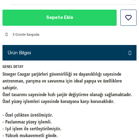
PÇİK
Sepete Ekle
3 Günde Kargoda
İKLER
Ürün Bilgisi
GENEL DETAY
Stoeger Cougar şarjörleri güvenirliliği ve dayanıklılığı sayesinde
antrenman, yarışma ve savunma için ideal yapıya ve özelliklere
sahiptir.
Özel tasarımı sayesinde hızlı şarjör değiştirme olanağı sağlamaktadır.
Özel yüzey işlemleri sayesinde korozyona karşı korunaklıdır.
- Özel çelikten üretilmiştir.
- Paslanmaz yüzey işlemli.
- Işıl işlem ile sertleştirilmiştir.
- Yüksek mukavemetli gövde.