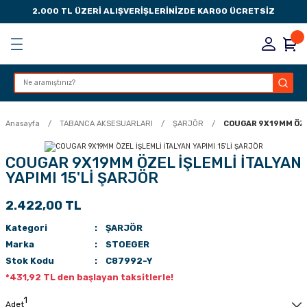
2.000 TL ÜZERİ ALIŞVERİŞLERİNİZDE KARGO ÜCRETSİZ
Geri Dön
Geri Dön
Geri Dön
Geri Dön
KSESUARLARI
ESUARLARI
ER
Anasayfa
TABANCA AKSESUARLARI
ŞARJÖR
COUGAR 9X19MM ÖZEL
ZLARI
COUGAR 9X19MM ÖZEL İŞLEMLİ İTALYAN
YAPIMI 15'Lİ ŞARJÖR
LIK
 DÜŞÜRME MANDALI
2.422,00 TL
AK PEDLERİ
Kategori
ŞARJÖR
Marka
STOEGER
Rİ
LERİ
Stok Kodu
C87992-Y
*431,92 TL den başlayan taksitlerle!
İTLERİ
Adet