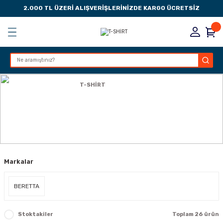
2.000 TL ÜZERİ ALIŞVERİŞLERİNİZDE KARGO ÜCRETSİZ
Geri Dön
Geri Dön
Geri Dön
Geri Dön
KSESUARLARI
ESUARLARI
ER
Anasayfa
GİYİM
T-SHİRT
ZLARI
T-SHİRT
LIK
 DÜŞÜRME MANDALI
Markalar
AK PEDLERİ
Rİ
LERİ
BERETTA
İTLERİ
Stoktakiler
Toplam 26 ürün