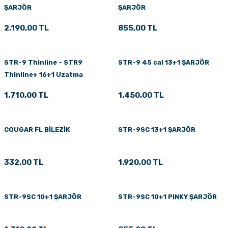
ŞARJÖR
ŞARJÖR
PÇİK
2.190,00 TL
855,00 TL
İKLER
STR-9 Thinline - STR9
STR-9 45 cal 13+1 ŞARJÖR
Thinline+ 16+1 Uzatma
Şarjörü
1.710,00 TL
1.450,00 TL
COUGAR FL BİLEZİK
STR-9SC 13+1 ŞARJÖR
332,00 TL
1.920,00 TL
STR-9SC 10+1 ŞARJÖR
STR-9SC 10+1 PINKY ŞARJÖR