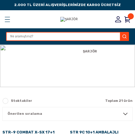
2.000 TL ÜZERİ ALIŞVERİŞLERİNİZDE KARGO ÜCRETSİZ
Geri Dön
Geri Dön
Geri Dön
Geri Dön
KSESUARLARI
ESUARLARI
ER
Anasayfa
TABANCA AKSESUARLARI
ŞARJÖR
ZLARI
ŞARJÖR
LIK
 DÜŞÜRME MANDALI
AK PEDLERİ
Stoktakiler
Toplam 21 ürün
Rİ
LERİ
İTLERİ
STR-9 COMBAT X-SX 17+1
STR 9C 10+1 AMBALAJLI