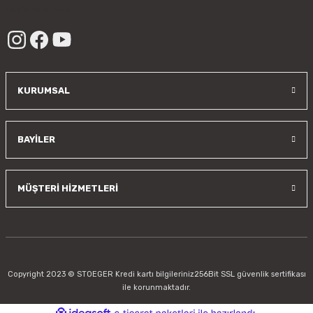
/sayfa/hakkimizda
KURUMSAL
BAYİLER
MÜŞTERİ HİZMETLERİ
Copyright 2023 © STOEGER Kredi kartı bilgileriniz256Bit SSL güvenlik sertifikası
ile korunmaktadır.
ideasoft
ile