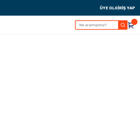
ÜYE OL
GİRİŞ YAP