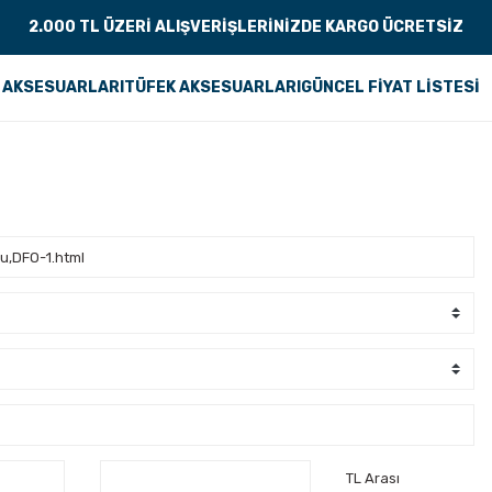
2.000 TL ÜZERİ ALIŞVERİŞLERİNİZDE KARGO ÜCRETSİZ
 AKSESUARLARI
TÜFEK AKSESUARLARI
GÜNCEL FİYAT LİSTESİ
TL Arası