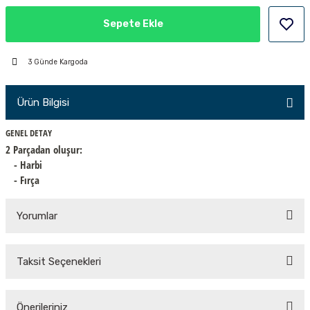
PÇİK
Sepete Ekle
3 Günde Kargoda
İKLER
Ürün Bilgisi
GENEL DETAY
2 Parçadan oluşur:
- Harbi
- Fırça
Yorumlar
Taksit Seçenekleri
Bu ürüne ilk yorumu siz yapın!
Önerileriniz