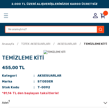
2.000 TL ÜZERİ ALIŞVERİŞLERİNİZDE KARGO ÜCRETSİZ
Geri Dön
Geri Dön
Geri Dön
Geri Dön
KSESUARLARI
ESUARLARI
ER
Anasayfa
TÜFEK AKSESUARLARI
AKSESUARLAR
TEMİZLEME KİTİ
ZLARI
TEMİZLEME KİTİ
455,00 TL
LIK
 DÜŞÜRME MANDALI
Kategori
AKSESUARLAR
AK PEDLERİ
Marka
STOEGER
Stok Kodu
T-0092
Rİ
LERİ
*81,14 TL den başlayan taksitlerle!
İTLERİ
Adet