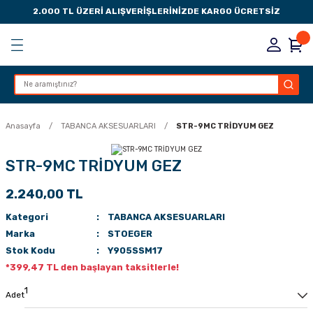
2.000 TL ÜZERİ ALIŞVERİŞLERİNİZDE KARGO ÜCRETSİZ
Geri Dön
Geri Dön
Geri Dön
Geri Dön
KSESUARLARI
ESUARLARI
ER
Anasayfa
TABANCA AKSESUARLARI
STR-9MC TRİDYUM GEZ
ZLARI
STR-9MC TRİDYUM GEZ
2.240,00 TL
LIK
 DÜŞÜRME MANDALI
Kategori
TABANCA AKSESUARLARI
AK PEDLERİ
Marka
STOEGER
Stok Kodu
Y905SSM17
Rİ
LERİ
*399,47 TL den başlayan taksitlerle!
İTLERİ
Adet