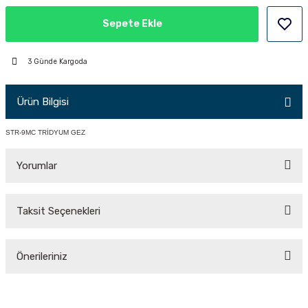
PÇİK
Sepete Ekle
3 Günde Kargoda
İKLER
Ürün Bilgisi
STR-9MC TRİDYUM GEZ
Yorumlar
Taksit Seçenekleri
Bu ürüne ilk yorumu siz yapın!
Önerileriniz
Yorum Yaz
Bu ürünün fiyat bilgisi, resim, ürün açıklamalarında ve diğer konularda
yetersiz gördüğünüz noktaları öneri formunu kullanarak tarafımıza