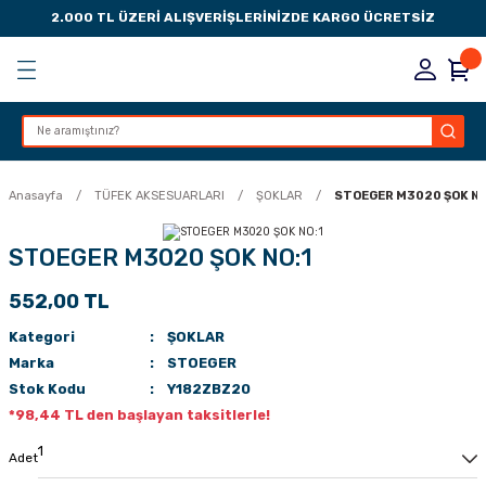
2.000 TL ÜZERİ ALIŞVERİŞLERİNİZDE KARGO ÜCRETSİZ
Geri Dön
Geri Dön
Geri Dön
Geri Dön
KSESUARLARI
ESUARLARI
ER
Anasayfa
TÜFEK AKSESUARLARI
ŞOKLAR
STOEGER M3020 ŞOK NO
ZLARI
STOEGER M3020 ŞOK NO:1
552,00 TL
LIK
 DÜŞÜRME MANDALI
Kategori
ŞOKLAR
AK PEDLERİ
Marka
STOEGER
Stok Kodu
Y182ZBZ20
Rİ
LERİ
*98,44 TL den başlayan taksitlerle!
İTLERİ
Adet