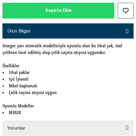
PÇİK
Sepete Ekle
Ürün Bilgisi
İKLER
Stoeger yarı otomatik modelleriyle uyumlu olan bu ithal şok, özel
çelikten imal edilmiş olup çelik saçma atışına uygundur.
Özellikler
İthal şoklar
Işıl İşlemli
Nikel kaplamalı
Çelik saçma atışına uygun
Uyumlu Modeller
M3020
Yorumlar