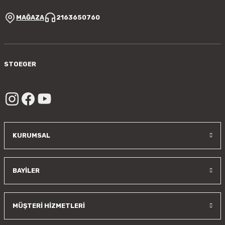
MAĞAZA
2163650760
Gönder
STOEGER
/sayfa/hakkimizda
KURUMSAL
BAYİLER
MÜŞTERİ HİZMETLERİ