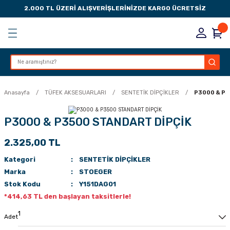
2.000 TL ÜZERİ ALIŞVERİŞLERİNİZDE KARGO ÜCRETSİZ
Geri Dön
Geri Dön
Geri Dön
Geri Dön
KSESUARLARI
ESUARLARI
ER
Anasayfa
TÜFEK AKSESUARLARI
SENTETİK DİPÇİKLER
P3000 & P3
ZLARI
P3000 & P3500 STANDART DİPÇİK
2.325,00 TL
LIK
 DÜŞÜRME MANDALI
Kategori
SENTETİK DİPÇİKLER
AK PEDLERİ
Marka
STOEGER
Stok Kodu
Y151DAG01
Rİ
LERİ
*414,63 TL den başlayan taksitlerle!
İTLERİ
Adet