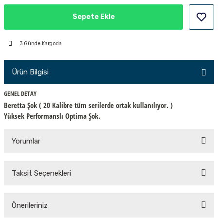
PÇİK
Sepete Ekle
3 Günde Kargoda
İKLER
Ürün Bilgisi
GENEL DETAY
Beretta Şok ( 20 Kalibre tüm serilerde ortak kullanılıyor. )
Yüksek Performanslı Optima Şok.
Yorumlar
Taksit Seçenekleri
Bu ürüne ilk yorumu siz yapın!
Önerileriniz
Yorum Yaz