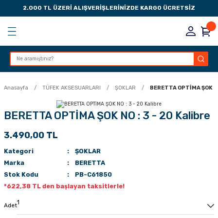
2.000 TL ÜZERİ ALIŞVERİŞLERİNİZDE KARGO ÜCRETSİZ
Geri Dön
Geri Dön
Geri Dön
Geri Dön
KSESUARLARI
ESUARLARI
ER
Anasayfa
TÜFEK AKSESUARLARI
ŞOKLAR
BERETTA OPTİMA ŞOK NO 
ZLARI
BERETTA OPTİMA ŞOK NO : 3 - 20 Kalibre
3.490,00 TL
LIK
 DÜŞÜRME MANDALI
Kategori
ŞOKLAR
AK PEDLERİ
Marka
BERETTA
Stok Kodu
PB-C61850
Rİ
LERİ
*622,38 TL den başlayan taksitlerle!
İTLERİ
Adet