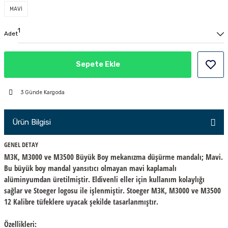
MAVİ
PÇİK
Adet
İKLER
Sepete Ekle
3 Günde Kargoda
Ürün Bilgisi
GENEL DETAY
M3K, M3000 ve M3500 Büyük Boy mekanızma düşürme mandalı; Mavi.
Bu büyük boy mandal yansıtıcı olmayan mavi kaplamalı
alüminyumdan üretilmiştir. Eldivenli eller için kullanım kolaylığı
sağlar ve Stoeger logosu ile işlenmiştir. Stoeger M3K, M3000 ve M3500
12 Kalibre tüfeklere uyacak şekilde tasarlanmıştır.
Özellikleri: