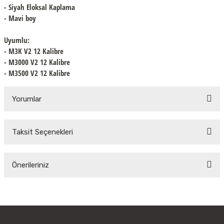
- Siyah Eloksal Kaplama
- Mavi boy
Uyumlu:
- M3K V2 12 Kalibre
- M3000 V2 12 Kalibre
- M3500 V2 12 Kalibre
Yorumlar
Taksit Seçenekleri
Bu ürüne ilk yorumu siz yapın!
Önerileriniz
Yorum Yaz
Bu ürünün fiyat bilgisi, resim, ürün açıklamalarında ve diğer konularda
yetersiz gördüğünüz noktaları öneri formunu kullanarak tarafımıza
iletebilirsiniz.
Görüş ve önerileriniz için teşekkür ederiz.