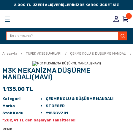
2.000 TL ÜZERİ ALIŞVERİŞLERİNİZDE KARGO ÜCRETSİZ
Geri Dön
Geri Dön
Geri Dön
Geri Dön
KSESUARLARI
ESUARLARI
ER
Anasayfa
TÜFEK AKSESUARLARI
ÇEKME KOLU & DÜŞÜRME MANDALI
ZLARI
M3K MEKANİZMA DÜŞÜRME
MANDALI(MAVİ)
LIK
 DÜŞÜRME MANDALI
1.135,00 TL
AK PEDLERİ
Kategori
ÇEKME KOLU & DÜŞÜRME MANDALI
Marka
STOEGER
Rİ
LERİ
Stok Kodu
Y153GVZ01
*202,41 TL den başlayan taksitlerle!
İTLERİ
RENK