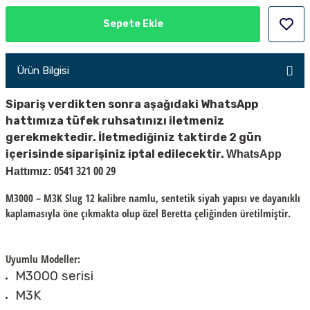
PÇİK
Sepete Ekle
Ürün Bilgisi
İKLER
Sipariş verdikten sonra aşağıdaki WhatsApp
hattımıza tüfek ruhsatınızı iletmeniz
gerekmektedir. İletmediğiniz taktirde 2 gün
içerisinde siparişiniz iptal edilecektir.
WhatsApp
0541 321 00 29
Hattımız:
M3000 – M3K Slug 12 kalibre namlu, sentetik siyah yapısı ve dayanıklı
kaplamasıyla öne çıkmakta olup özel Beretta çeliğinden üretilmiştir.
Uyumlu Modeller
:
M3000 serisi
M3K