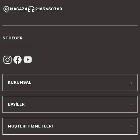
MAĞAZA
2163650760
Gönder
STOEGER
/sayfa/hakkimizda
KURUMSAL
BAYİLER
MÜŞTERİ HİZMETLERİ