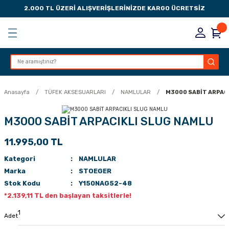
2.000 TL ÜZERİ ALIŞVERİŞLERİNİZDE KARGO ÜCRETSİZ
Geri Dön
Geri Dön
Geri Dön
Geri Dön
KSESUARLARI
ESUARLARI
ER
Anasayfa
TÜFEK AKSESUARLARI
NAMLULAR
M3000 SABİT ARPAC
ZLARI
M3000 SABİT ARPACIKLI SLUG NAMLU
11.995,00 TL
LIK
 DÜŞÜRME MANDALI
Kategori
NAMLULAR
AK PEDLERİ
Marka
STOEGER
Stok Kodu
Y150NAG52-48
Rİ
LERİ
*2.139,11 TL den başlayan taksitlerle!
İTLERİ
Adet