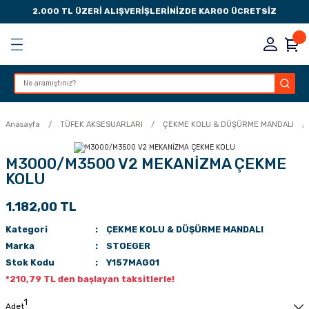
2.000 TL ÜZERİ ALIŞVERİŞLERİNİZDE KARGO ÜCRETSİZ
Geri Dön
Geri Dön
Geri Dön
Geri Dön
KSESUARLARI
ESUARLARI
ER
Anasayfa
TÜFEK AKSESUARLARI
ÇEKME KOLU & DÜŞÜRME MANDALI
ZLARI
M3000/M3500 V2 MEKANİZMA ÇEKME
KOLU
LIK
 DÜŞÜRME MANDALI
1.182,00 TL
AK PEDLERİ
Kategori
ÇEKME KOLU & DÜŞÜRME MANDALI
Marka
STOEGER
Rİ
LERİ
Stok Kodu
Y157MAG01
*210,79 TL den başlayan taksitlerle!
İTLERİ
Adet