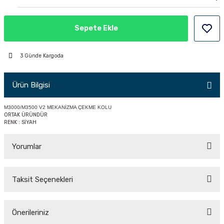
PÇİK
Sepete Ekle
3 Günde Kargoda
İKLER
Ürün Bilgisi
M3000/M3500 V2 MEKANİZMA ÇEKME KOLU
ORTAK ÜRÜNDÜR
RENK : SİYAH
Yorumlar
Taksit Seçenekleri
Bu ürüne ilk yorumu siz yapın!
Önerileriniz
Yorum Yaz