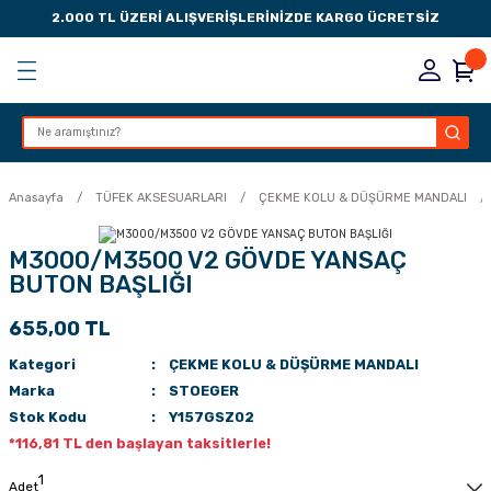
2.000 TL ÜZERİ ALIŞVERİŞLERİNİZDE KARGO ÜCRETSİZ
Geri Dön
Geri Dön
Geri Dön
Geri Dön
KSESUARLARI
ESUARLARI
ER
Anasayfa
TÜFEK AKSESUARLARI
ÇEKME KOLU & DÜŞÜRME MANDALI
ZLARI
M3000/M3500 V2 GÖVDE YANSAÇ
BUTON BAŞLIĞI
LIK
 DÜŞÜRME MANDALI
655,00 TL
AK PEDLERİ
Kategori
ÇEKME KOLU & DÜŞÜRME MANDALI
Marka
STOEGER
Rİ
LERİ
Stok Kodu
Y157GSZ02
*116,81 TL den başlayan taksitlerle!
İTLERİ
Adet