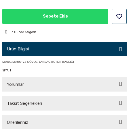
PÇİK
Sepete Ekle
3 Günde Kargoda
İKLER
Ürün Bilgisi
M3000/M3500 V2 GÖVDE YANSAÇ BUTON BAŞLIĞI
SİYAH
Yorumlar
Taksit Seçenekleri
Bu ürüne ilk yorumu siz yapın!
Önerileriniz
Yorum Yaz