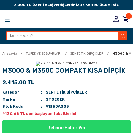
2.000 TL ÜZERİ ALIŞVERİŞLERİNİZDE KARGO ÜCRETSİZ
Geri Dön
Geri Dön
Geri Dön
Geri Dön
KSESUARLARI
ESUARLARI
ER
Anasayfa
TÜFEK AKSESUARLARI
SENTETİK DİPÇİKLER
M3000 & M3
ZLARI
M3000 & M3500 COMPAKT KISA DİPÇİK
2.415,00 TL
LIK
 DÜŞÜRME MANDALI
Kategori
SENTETİK DİPÇİKLER
AK PEDLERİ
Marka
STOEGER
Stok Kodu
Y135DAG05
Rİ
LERİ
*430,68 TL den başlayan taksitlerle!
İTLERİ
Gelince Haber Ver