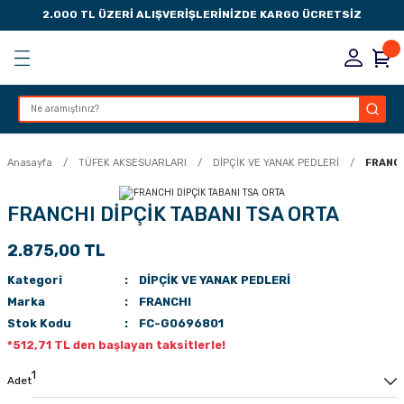
2.000 TL ÜZERİ ALIŞVERİŞLERİNİZDE KARGO ÜCRETSİZ
Geri Dön
Geri Dön
Geri Dön
Geri Dön
KSESUARLARI
ESUARLARI
ER
Anasayfa
TÜFEK AKSESUARLARI
DİPÇİK VE YANAK PEDLERİ
FRANCH
ZLARI
FRANCHI DİPÇİK TABANI TSA ORTA
2.875,00 TL
LIK
 DÜŞÜRME MANDALI
Kategori
DİPÇİK VE YANAK PEDLERİ
AK PEDLERİ
Marka
FRANCHI
Stok Kodu
FC-G0696801
Rİ
LERİ
*512,71 TL den başlayan taksitlerle!
İTLERİ
Adet