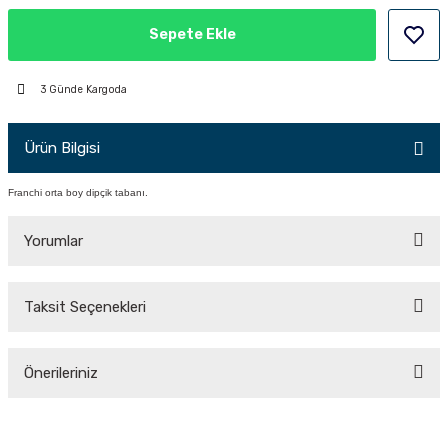
PÇİK
Sepete Ekle
3 Günde Kargoda
İKLER
Ürün Bilgisi
Franchi orta boy dipçik tabanı.
Yorumlar
Taksit Seçenekleri
Bu ürüne ilk yorumu siz yapın!
Önerileriniz
Yorum Yaz
Bu ürünün fiyat bilgisi, resim, ürün açıklamalarında ve diğer konularda
yetersiz gördüğünüz noktaları öneri formunu kullanarak tarafımıza