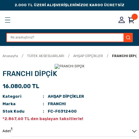
2.000 TL ÜZERİ ALIŞVERİŞLERİNİZDE KARGO ÜCRETSİZ
Geri Dön
Geri Dön
Geri Dön
Geri Dön
KSESUARLARI
ESUARLARI
ER
Anasayfa
TÜFEK AKSESUARLARI
AHŞAP DİPÇİKLER
FRANCHI DİPÇ
ZLARI
FRANCHI DİPÇİK
16.080,00 TL
LIK
 DÜŞÜRME MANDALI
Kategori
AHŞAP DİPÇİKLER
AK PEDLERİ
Marka
FRANCHI
Stok Kodu
FC-F0312400
Rİ
LERİ
*2.867,60 TL den başlayan taksitlerle!
İTLERİ
Adet