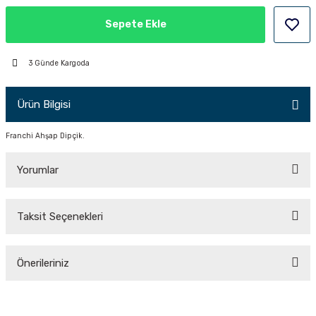
PÇİK
Sepete Ekle
3 Günde Kargoda
İKLER
Ürün Bilgisi
Franchi Ahşap Dipçik.
Yorumlar
Taksit Seçenekleri
Bu ürüne ilk yorumu siz yapın!
Önerileriniz
Yorum Yaz
Bu ürünün fiyat bilgisi, resim, ürün açıklamalarında ve diğer konularda
yetersiz gördüğünüz noktaları öneri formunu kullanarak tarafımıza