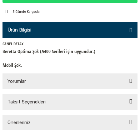
PÇİK
3 Günde Kargoda
Ürün Bilgisi
İKLER
GENEL DETAY
Beretta Optima Şok (A400 Serileri için uygundur.)
Mobil Şok.
Yorumlar
Taksit Seçenekleri
Bu ürüne ilk yorumu siz yapın!
Önerileriniz
Yorum Yaz
Bu ürünün fiyat bilgisi, resim, ürün açıklamalarında ve diğer konularda