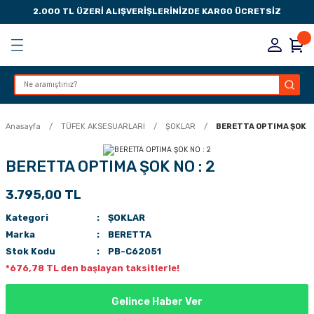
2.000 TL ÜZERİ ALIŞVERİŞLERİNİZDE KARGO ÜCRETSİZ
Geri Dön
Geri Dön
Geri Dön
Geri Dön
KSESUARLARI
ESUARLARI
ER
Anasayfa
TÜFEK AKSESUARLARI
ŞOKLAR
BERETTA OPTIMA ŞOK NO
ZLARI
BERETTA OPTIMA ŞOK NO : 2
3.795,00 TL
LIK
 DÜŞÜRME MANDALI
Kategori
ŞOKLAR
AK PEDLERİ
Marka
BERETTA
Stok Kodu
PB-C62051
Rİ
LERİ
*676,78 TL den başlayan taksitlerle!
İTLERİ
Gelince Haber Ver