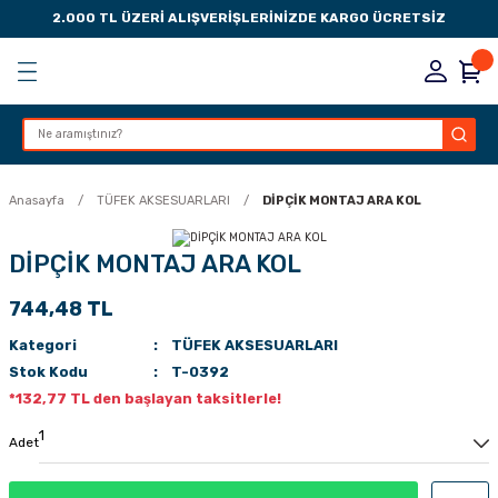
2.000 TL ÜZERİ ALIŞVERİŞLERİNİZDE KARGO ÜCRETSİZ
Geri Dön
Geri Dön
Geri Dön
Geri Dön
KSESUARLARI
ESUARLARI
ER
Anasayfa
TÜFEK AKSESUARLARI
DİPÇİK MONTAJ ARA KOL
ZLARI
DİPÇİK MONTAJ ARA KOL
744,48 TL
LIK
 DÜŞÜRME MANDALI
Kategori
TÜFEK AKSESUARLARI
AK PEDLERİ
Stok Kodu
T-0392
*132,77 TL den başlayan taksitlerle!
Rİ
LERİ
Adet
İTLERİ