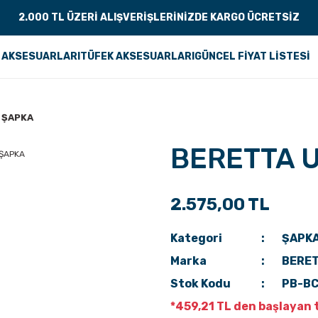
2.000 TL ÜZERİ ALIŞVERİŞLERİNİZDE KARGO ÜCRETSİZ
 AKSESUARLARI
TÜFEK AKSESUARLARI
GÜNCEL FİYAT LİSTESİ
 ŞAPKA
BERETTA U
2.575,00 TL
Kategori
ŞAPK
Marka
BERE
Stok Kodu
PB-B
*459,21 TL den başlayan t