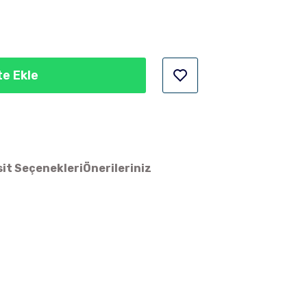
e Ekle
it Seçenekleri
Önerileriniz
ün açıklamalarında ve diğer konularda yetersiz gördüğünüz noktaları
 iletebilirsiniz.
Bu ürüne ilk yorumu siz yapın!
 ederiz.
a görüntülenemiyor.
Yorum Yaz