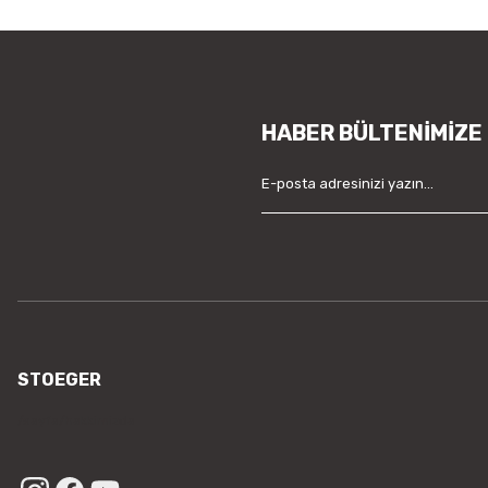
HABER BÜLTENİMİZE
STOEGER
/sayfa/hakkimizda