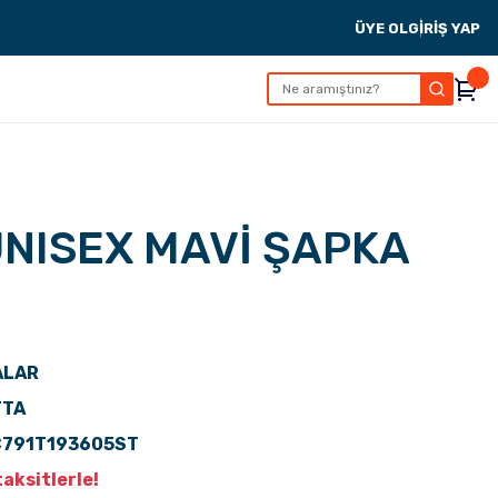
ÜYE OL
GİRİŞ YAP
NISEX MAVİ ŞAPKA
ALAR
TTA
C791T193605ST
aksitlerle!