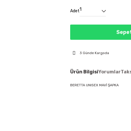
Adet
Sepet
3 Günde Kargoda
Ürün Bilgisi
Yorumlar
Taks
BERETTA UNISEX MAVİ ŞAPKA
Bu ürünün fiyat bilgisi, resim, ür
öneri formunu kullanarak tarafımıza
Görüş ve önerileriniz için teşekkür
Ürün resmi kalitesiz, bozuk vey