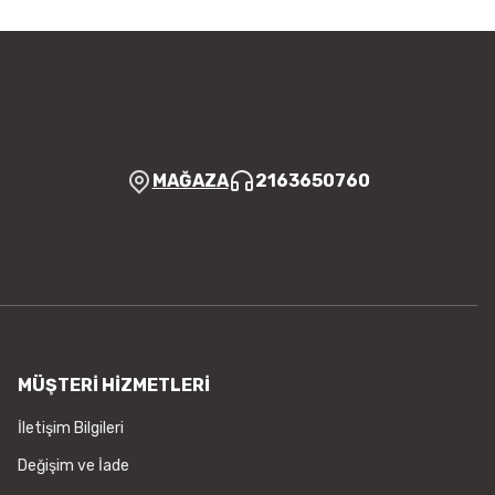
r bulunuyor.
yor.
 pahalı.
er olmalı.
MAĞAZA
2163650760
Gönder
MÜŞTERİ HİZMETLERİ
İletişim Bilgileri
Değişim ve İade