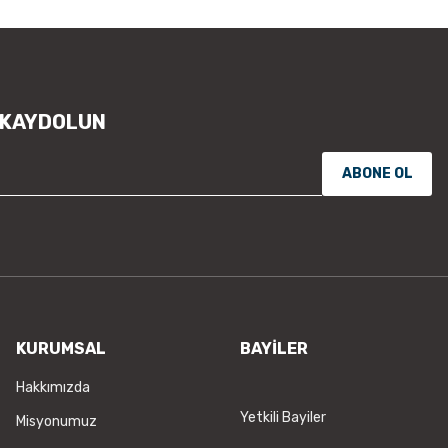
Ürün açıklamasında eksik bilgile
Ürün bilgilerinde hatalar bulunu
Ürün fiyatı diğer sitelerden daha
Bu ürüne benzer farklı alternatifl
 KAYDOLUN
ABONE OL
KURUMSAL
BAYİLER
Hakkımızda
Yetkili Bayiler
Misyonumuz