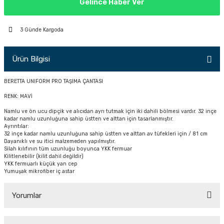
Gelince Haber Ver
PÇİK
3 Günde Kargoda
Ürün Bilgisi
İKLER
BERETTA UNIFORM PRO TAŞIMA ÇANTASI
RENK: MAVİ
Namlu ve ön ucu dipçik ve alıcıdan ayrı tutmak için iki dahili bölmesi vardır. 32 inçe
kadar namlu uzunluğuna sahip üstten ve alttan için tasarlanmıştır.
Ayrıntılar:
32 inçe kadar namlu uzunluğuna sahip üstten ve alttan av tüfekleri için / 81 cm
Dayanıklı ve su itici malzemeden yapılmıştır.
Silah kılıfının tüm uzunluğu boyunca YKK fermuar
Kilitlenebilir (kilit dahil değildir)
YKK fermuarlı küçük yan cep
Yumuşak mikrofiber iç astar
Yorumlar