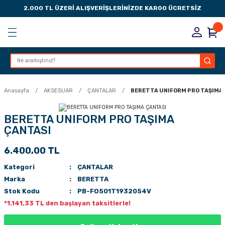
2.000 TL ÜZERİ ALIŞVERİŞLERİNİZDE KARGO ÜCRETSİZ
Geri Dön
Geri Dön
Geri Dön
Geri Dön
KSESUARLARI
ESUARLARI
ER
Anasayfa
AKSESUAR
ÇANTALAR
BERETTA UNIFORM PRO TAŞIMA
ZLARI
BERETTA UNIFORM PRO TAŞIMA
ÇANTASI
LIK
 DÜŞÜRME MANDALI
6.400,00 TL
AK PEDLERİ
Kategori
ÇANTALAR
Marka
BERETTA
Rİ
LERİ
Stok Kodu
PB-FO501T1932054V
*1.141,33 TL den başlayan taksitlerle!
İTLERİ