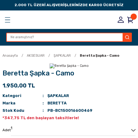
2.000 TL ÜZERİ ALIŞVERİŞLERİNİZDE KARGO ÜCRETSİZ
Geri Dön
Geri Dön
Geri Dön
Geri Dön
KSESUARLARI
ESUARLARI
ER
Anasayfa
AKSESUAR
ŞAPKALAR
Beretta Şapka - Camo
ZLARI
Beretta Şapka - Camo
1.950,00 TL
LIK
 DÜŞÜRME MANDALI
Kategori
ŞAPKALAR
AK PEDLERİ
Marka
BERETTA
Stok Kodu
PB-BC150016600469
Rİ
LERİ
*347,75 TL den başlayan taksitlerle!
İTLERİ
Adet