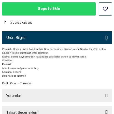
PÇİK
Sepete Ekle
3 Günde Kargoda
İKLER
Ürün Bilgisi
Pamuklu Unisex Camo Ayarlanabilir Beretta Turuncu Camo Unisex Şapka. Hafif ve
nefes
alabilen Teknik kumaştan imal edilmiştir.
Şapka, şeklini kaybetmeden katlanabilecek kadar esnek ve dayanıklıdır.
Özellikler:
Pamuklu
Arka kısmında Ayarlanabilir boy
Kamuflaj desenli
Beretta logo işlemeli
Renk: Camo - Turuncu
Yorumlar
Taksit Seçenekleri