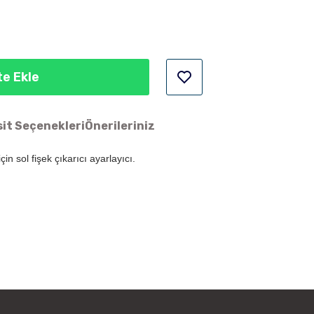
e Ekle
it Seçenekleri
Önerileriniz
çin sol fişek çıkarıcı ayarlayıcı.
ün açıklamalarında ve diğer konularda yetersiz gördüğünüz noktaları
 iletebilirsiniz.
Bu ürüne ilk yorumu siz yapın!
 ederiz.
a görüntülenemiyor.
Yorum Yaz
r bulunuyor.
yor.
 pahalı.