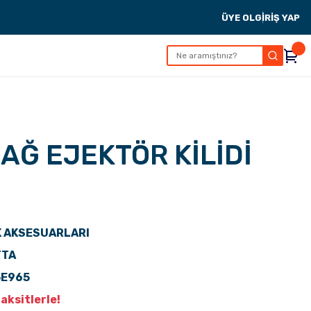
ÜYE OL
GİRİŞ YAP
AĞ EJEKTÖR KİLİDİ
 AKSESUARLARI
TTA
5E965
aksitlerle!