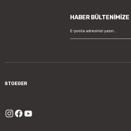
HABER BÜLTENİMİZE
STOEGER
/sayfa/hakkimizda