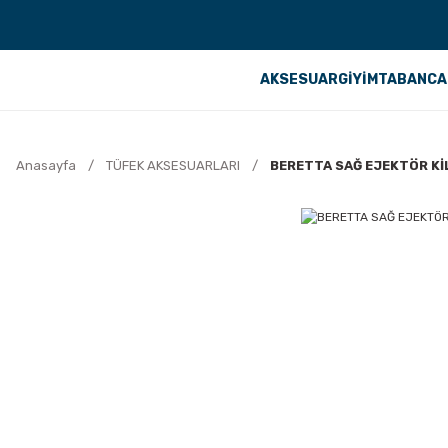
AKSESUAR
GİYİM
TABANCA
Anasayfa
TÜFEK AKSESUARLARI
BERETTA SAĞ EJEKTÖR KİL