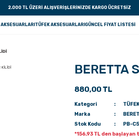
2.000 TL ÜZERİ ALIŞVERİŞLERİNİZDE KARGO ÜCRETSİZ
 AKSESUARLARI
TÜFEK AKSESUARLARI
GÜNCEL FİYAT LİSTESİ
İDİ
BERETTA S
880,00 TL
Kategori
TÜFEK
Marka
BERE
Stok Kodu
PB-C
*156,93 TL den başlayan t