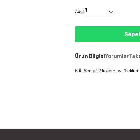
Adet
Sepet
Ürün Bilgisi
Yorumlar
Taks
690 Serisi 12 kalibre av tüfekleri i
Bu ürünün fiyat bilgisi, resim, ür
öneri formunu kullanarak tarafımıza
Görüş ve önerileriniz için teşekkür
Ürün resmi kalitesiz, bozuk vey
Ürün açıklamasında eksik bilgile
Ürün bilgilerinde hatalar bulunu
Ürün fiyatı diğer sitelerden daha